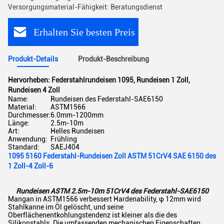
Versorgungsmaterial-Fähigkeit: Beratungsdienst
Erhalten Sie besten Preis
Produkt-Details
Produkt-Beschreibung
Hervorheben:
Federstahlrundeisen 1095
,
Rundeisen 1 Zoll
,
Rundeisen 4 Zoll
Name:
Rundeisen des Federstahl-SAE6150
Material:
ASTM1566
Durchmesser:
6.0mm-1200mm
Länge:
2.5m-10m
Art:
Helles Rundeisen
Anwendung:
Frühling
Standard:
SAEJ404
1095 5160 Federstahl-Rundeisen Zoll ASTM 51CrV4 SAE 6150 des
1 Zoll-4 Zoll-6
Rundeisen ASTM 2.5m-10m 51CrV4 des Federstahl-SAE6150
Mangan in ASTM1566 verbessert Hardenability, φ 12mm wird
Stahlkanne im Öl gelöscht, und seine
Oberflächenentkohlungstendenz ist kleiner als die des
Silikonstahls. Die umfassenden mechanischen Eigenschaften