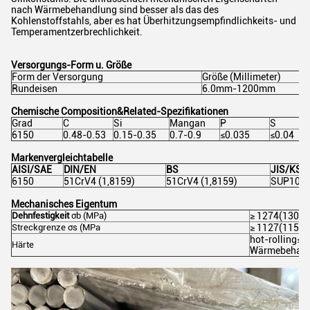
nach Wärmebehandlung sind besser als das des
Kohlenstoffstahls, aber es hat Überhitzungsempfindlichkeits- und
Temperamentzerbrechlichkeit.
Versorgungs-Form u. Größe
Form der Versorgung
Größe (Millimeter)
Rundeisen
6.0mm-1200mm
Chemische Composition&Related-Spezifikationen
Grad
C
Si
Mangan
P
S
6150
0.48-0.53
0.15-0.35
0.7-0.9
≤0.035
≤0.04
Markenvergleichtabelle
AISI/SAE
DIN/EN
BS
JIS/KS
6150
51CrV4 (1,8159)
51CrV4 (1,8159)
SUP10
Mechanisches Eigentum
Dehnfestigkeit
σb (MPa)
≥ 1274(130)
Streckgrenze
σs (MPa
≥ 1127(115)
hot-rolling≤3
Härte
Wärmebehand