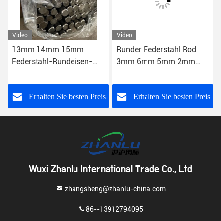
Video
Video
13mm 14mm 15mm
Runder Federstahl Rod
Federstahl-Rundeisen-
3mm 6mm 5mm 2mm
Grad 350 6150 6.0mm-
51CrV4 ASTM
1200mm
s
Erhalten Sie besten Preis
Erhalten Sie besten Preis
Wuxi Zhanlu International Trade Co., Ltd
zhangsheng@zhanlu-china.com
86--13912794095