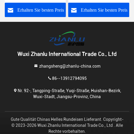
s
Erhalten Sie besten Preis
Erhalten Sie besten Preis
Wuxi Zhanlu International Trade Co., Ltd
zhangsheng@zhanlu-china.com
86--13912794095
Nr. 92-, Tangping-Straße, Yuqi-Straße, Huishan-Bezirk,
Wuxi-Stadt, Jiangsu-Provinz, China
Gute Qualität Chinas Helles Rundeisen Lieferant. Copyright-
© 2023-2026 Wuxi Zhanlu International Trade Co., Ltd . Alle
Rechte vorbehalten.