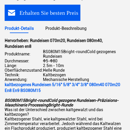
Erhalten Sie besten Preis
Produkt-Details
Produkt-Beschreibung
Hervorheben:
Rundeisen 070m20
,
Rundeisen 080m40
,
Rundeisen en8
BS080M15Bright-roundCold gezogenes
Produktname:
Rundeisen
Durchmesser:
Φ5-Φ80
Länge:
2.5m - 10m
Oberflächenzustand:
Helle Runde
Technik:
Kaltbezogen
Anwendung:
Mechanische Herstellung
kaltbezogenes Rundeisen 5/16" 5/8" 3/4" 3/8" 080m40 070m20
En8 En9 BS080M15
BS080M15Bright-roundCold gezogene Rundeisen-Präzisions-
Maschinerie ProcessingBright-Runde
Was ist der Unterschied zwischen kaltgewalzt und das
kaltbezogen?
Kaltbezogener Stahl, wie kaltgewalzter Stahl, wird bei
Zimmertemperatur verarbeitet. Jedoch während das Kaltwalzen
ein Flachprodukt produziert, produziert kaltbezogener Stahl eine