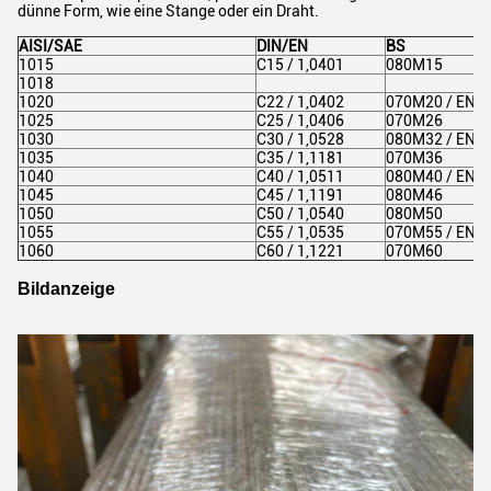
dünne Form, wie eine Stange oder ein Draht.
AISI/SAE
DIN/EN
BS
1015
C15 / 1,0401
080M15
1018
1020
C22 / 1,0402
070M20 / EN3
1025
C25 / 1,0406
070M26
1030
C30 / 1,0528
080M32 / EN5
1035
C35 / 1,1181
070M36
1040
C40 / 1,0511
080M40 / EN8
1045
C45 / 1,1191
080M46
1050
C50 / 1,0540
080M50
1055
C55 / 1,0535
070M55 / EN9
1060
C60 / 1,1221
070M60
Bildanzeige