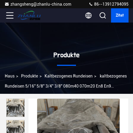
zhangsheng@zhanlu-china.com
86--13912794095
Zitat
Produkte
Haus
>
Produkte
>
Kaltbezogenes Rundeisen
>
kaltbezogenes
Rundeisen 5/16" 5/8" 3/4" 3/8" 080m40 070m20 En8 En9
BS080M15