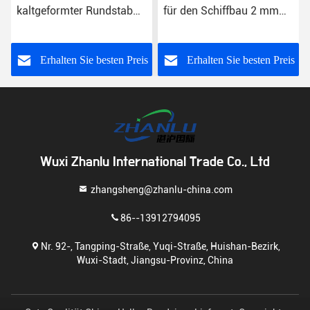
kaltgeformter Rundstab
für den Schiffbau 2 mm
mit K11-Toleranz
bis 500 mm
s
Erhalten Sie besten Preis
Erhalten Sie besten Preis
Wuxi Zhanlu International Trade Co., Ltd
zhangsheng@zhanlu-china.com
86--13912794095
Nr. 92-, Tangping-Straße, Yuqi-Straße, Huishan-Bezirk,
Wuxi-Stadt, Jiangsu-Provinz, China