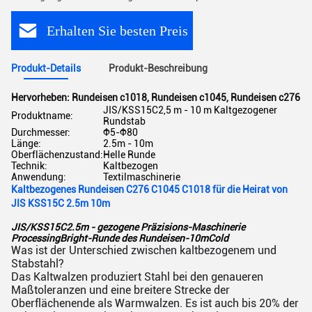
Erhalten Sie besten Preis
Produkt-Details
Produkt-Beschreibung
Hervorheben:
Rundeisen c1018
,
Rundeisen c1045
,
Rundeisen c276
JIS/KSS15C2,5 m - 10 m Kaltgezogener
Produktname:
Rundstab
Durchmesser:
Φ5-Φ80
Länge:
2.5m - 10m
Oberflächenzustand:
Helle Runde
Technik:
Kaltbezogen
Anwendung:
Textilmaschinerie
Kaltbezogenes Rundeisen C276 C1045 C1018 für die Heirat von
JIS KSS15C 2.5m 10m
JIS/KSS15C2.5m - gezogene Präzisions-Maschinerie
ProcessingBright-Runde des Rundeisen-10mCold
Was ist der Unterschied zwischen kaltbezogenem und
Stabstahl?
Das Kaltwalzen produziert Stahl bei den genaueren
Maßtoleranzen und eine breitere Strecke der
Oberflächenende als Warmwalzen. Es ist auch bis 20% der