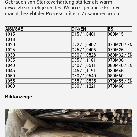
Gebrauch von Stärkeverhärtung stärker als warm
gewalztes durchgehendes. Wenn er genauere Formen
macht, bezieht der Prozess mit ein: Zusammenbruch.
AISI/SAE
DIN/EN
BS
1015
C15 / 1,0401
080M15
1018
1020
C22 / 1,0402
070M20 / EN3
1025
C25 / 1,0406
070M26
1030
C30 / 1,0528
080M32 / EN5
1035
C35 / 1,1181
070M36
1040
C40 / 1,0511
080M40 / EN8
1045
C45 / 1,1191
080M46
1050
C50 / 1,0540
080M50
1055
C55 / 1,0535
070M55 / EN9
1060
C60 / 1,1221
070M60
Bildanzeige