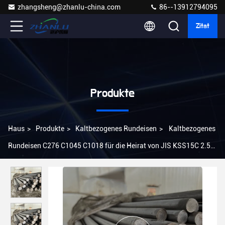
zhangsheng@zhanlu-china.com
86--13912794095
Zitat
Produkte
Haus
>
Produkte
>
Kaltbezogenes Rundeisen
>
Kaltbezogenes
Rundeisen C276 C1045 C1018 für die Heirat von JIS KSS15C 2.5m
10m