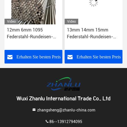
Video
Video
12mm 6mm 1095
13mm 14mm 15mm
Federstahl-Rundeisen-
Federstahl-Rundeisen-
Vorrat ASTM 51CrV4
Grad 350 6150 6.0mm-
SAE6150
1200mm
s
Erhalten Sie besten Preis
Erhalten Sie besten Preis
Wuxi Zhanlu International Trade Co., Ltd
zhangsheng@zhanlu-china.com
86--13912794095