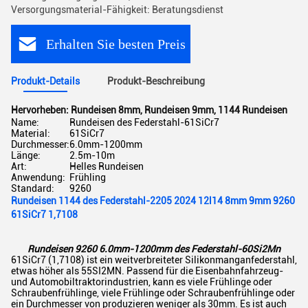
Versorgungsmaterial-Fähigkeit: Beratungsdienst
Erhalten Sie besten Preis
Produkt-Details
Produkt-Beschreibung
Hervorheben:
Rundeisen 8mm
,
Rundeisen 9mm
,
1144 Rundeisen
Name:
Rundeisen des Federstahl-61SiCr7
Material:
61SiCr7
Durchmesser:
6.0mm-1200mm
Länge:
2.5m-10m
Art:
Helles Rundeisen
Anwendung:
Frühling
Standard:
9260
Rundeisen 1144 des Federstahl-2205 2024 12l14 8mm 9mm 9260
61SiCr7 1,7108
Rundeisen 9260 6.0mm-1200mm des Federstahl-60Si2Mn
61SiCr7 (1,7108) ist ein weitverbreiteter Silikonmanganfederstahl,
etwas höher als 55SI2MN. Passend für die Eisenbahnfahrzeug-
und Automobiltraktorindustrien, kann es viele Frühlinge oder
Schraubenfrühlinge, viele Frühlinge oder Schraubenfrühlinge oder
ein Durchmesser von produzieren weniger als 30mm. Es ist auch