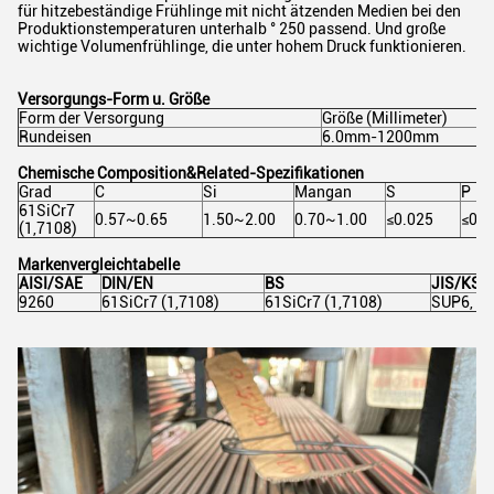
für hitzebeständige Frühlinge mit nicht ätzenden Medien bei den
Produktionstemperaturen unterhalb ° 250 passend. Und große
wichtige Volumenfrühlinge, die unter hohem Druck funktionieren.
Versorgungs-Form u. Größe
Form der Versorgung
Größe (Millimeter)
Rundeisen
6.0mm-1200mm
Chemische Composition&Related-Spezifikationen
Grad
C
Si
Mangan
S
P
61SiCr7
0.57~0.65
1.50~2.00
0.70~1.00
≤0.025
≤0.0
(1,7108)
Markenvergleichtabelle
AISI/SAE
DIN/EN
BS
JIS/KS
9260
61SiCr7 (1,7108)
61SiCr7 (1,7108)
SUP6, S